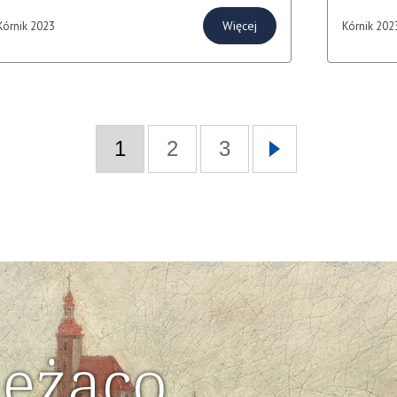
Więcej
Kórnik 2023
Kórnik 202
1
2
3
ieżąco