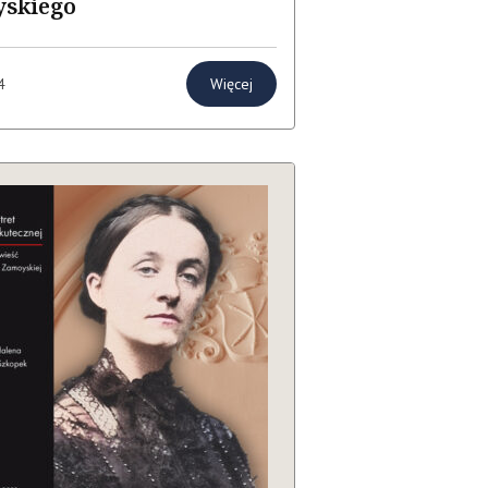
skiego
Więcej
4