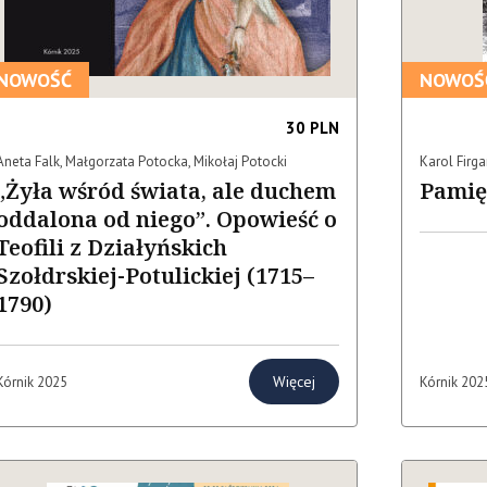
NOWOŚĆ
NOWOŚ
30 PLN
Aneta Falk, Małgorzata Potocka, Mikołaj Potocki
Karol Firg
„Żyła wśród świata, ale duchem
Pamię
oddalona od niego”. Opowieść o
Teofili z Działyńskich
Szołdrskiej-Potulickiej (1715–
1790)
Więcej
Kórnik 2025
Kórnik 202