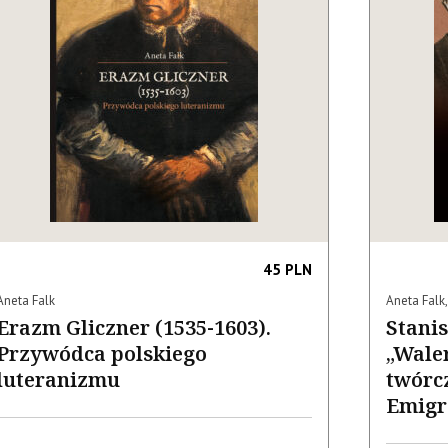
45 PLN
Aneta Falk
Aneta Falk
Erazm Gliczner (1535-1603).
Stanis
Przywódca polskiego
„Waler
luteranizmu
twórcz
Emigr