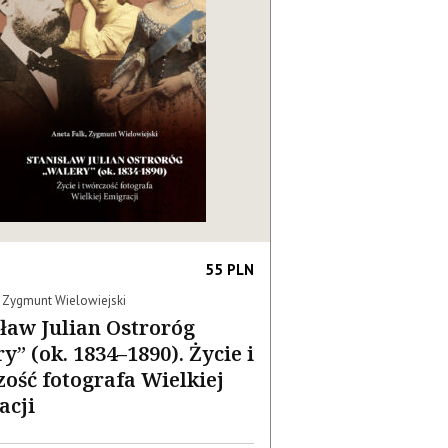
55 PLN
, Zygmunt Wielowiejski
ław Julian Ostroróg
y” (ok. 1834–1890). Życie i
ość fotografa Wielkiej
acji