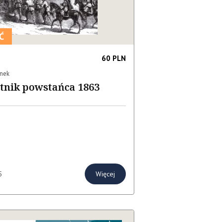
Ć
60 PLN
anek
tnik powstańca 1863
Więcej
5