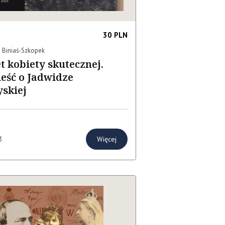
30 PLN
 Biniaś-Szkopek
t kobiety skutecznej.
eść o Jadwidze
skiej
Więcej
3