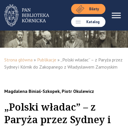
Bilety
Katalog
Strona główna
»
Publikacje
»
„Polski władac” – z Paryża przez
Sydney i Kórnik do Zakopanego z Władysławem Zamoyskim
Magdalena Biniaś-Szkopek, Piotr Okulewicz
„Polski władac” – z
Paryża przez Sydney i