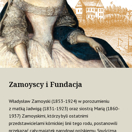
Zamoyscy i Fundacja
Władysław Zamoyski (1853-1924) w porozumieniu
z matką Jadwigą (1831-1923) oraz siostrą Marią (1860-
1937) Zamoyskimi, którzy byli o
statnimi
przedstawicielami kórnickiej linii tego rodu, postanowili
przekazać cały majątek narodowi polskiemu. Spuścizna