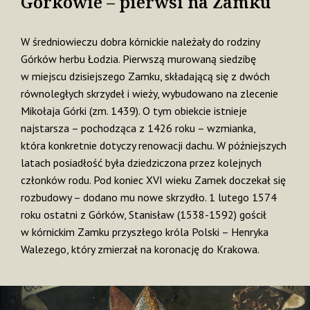
Górkowie – pierwsi na Zamku
W średniowieczu dobra kórnickie należały do rodziny
Górków herbu Łodzia. Pierwszą murowaną siedzibę
w miejscu dzisiejszego Zamku, składającą się z dwóch
równoległych skrzydeł i wieży, wybudowano na zlecenie
Mikołaja Górki (zm. 1439). O tym obiekcie istnieje
najstarsza – pochodząca z 1426 roku – wzmianka,
która konkretnie dotyczy renowacji dachu. W późniejszych
latach posiadłość była dziedziczona przez kolejnych
członków rodu. Pod koniec XVI wieku Zamek doczekał się
rozbudowy – dodano mu nowe skrzydło. 1 lutego 1574
roku ostatni z Górków, Stanisław (1538-1592) gościł
w kórnickim Zamku przyszłego króla Polski – Henryka
Walezego, który zmierzał na koronację do Krakowa.