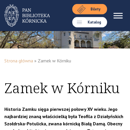
Bilety
Katalog
Strona główna
»
Zamek w Kórniku
Zamek w Kórniku
Historia Zamku sięga pierwszej połowy XV wieku. Jego
najbardziej znaną właścicielką była Teofila z Działyńskich
Szołdrska-Potulicka, zwana kórnicką Białą Damą. O
becny