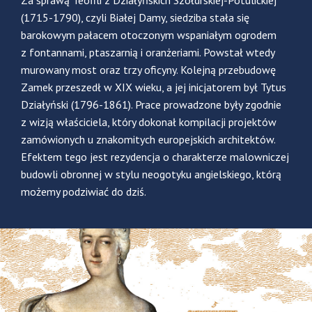
Za sprawą Teofili z Działyńskich Szołdrskiej-Potulickiej
(1715-1790), czyli Białej Damy, siedziba stała się
barokowym pałacem otoczonym wspaniałym ogrodem
z fontannami, ptaszarnią i oranżeriami. Powstał wtedy
murowany most oraz trzy oficyny. Kolejną przebudowę
Zamek przeszedł w XIX wieku, a jej inicjatorem był Tytus
Działyński (1796-1861). Prace prowadzone były zgodnie
z wizją właściciela, który dokonał kompilacji projektów
zamówionych u znakomitych europejskich architektów.
Efektem tego jest rezydencja o charakterze malowniczej
budowli obronnej w stylu neogotyku angielskiego, którą
możemy podziwiać do dziś.