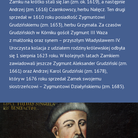
Zamku na krótko stali się Jan (zm. ok. 1619), a następnie
Andrzej (zm. 1616) Czarnkowscy, herbu Nałęcz. Ten drugi
sprzedał w 1610 roku posiadłość Zygmuntowi
Grudzińskiemu (zm. 1653), herbu Grzymała. Za czasów
Grudzińskich w Kórniku gościł Zygmunt III Waza
z małżonką oraz synem – przyszłym Władysławem IV.
Uroczysta kolacja z udziałem rodziny królewskiej odbyła
się 1 sierpnia 1623 roku. W kolejnych latach Zamkiem
zawiadowali jeszcze Zygmunt Aleksander Grudziński (zm.
1661) oraz Andrzej Karol Grudziński (zm. 1678),
który w 1676 roku sprzedał Zamek swojemu
siostrzeńcowi – Zygmuntowi Działyńskiemu (zm. 1685).