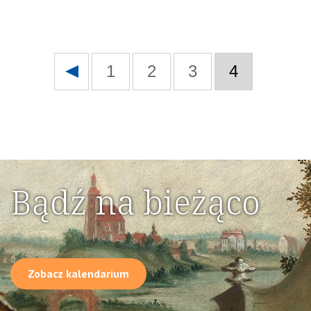
1
2
3
4
Bądź na bieżąco
Zobacz kalendarium