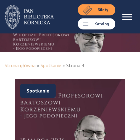
Bilety
Katalog
Strona główna
»
Spotkanie
»
Strona 4
Spotkanie