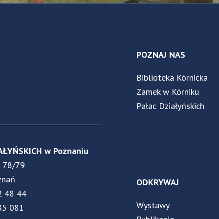
POZNAJ NAS
Biblioteka Kórnicka
Zamek w Kórniku
Pałac Działyńskich
AŁYŃSKICH w Poznaniu
k 78/79
znań
ODKRYWAJ
2 48 44
Wystawy
85 081