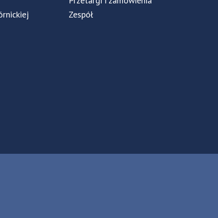
Przetargi i zamówienia
órnickiej
Zespół