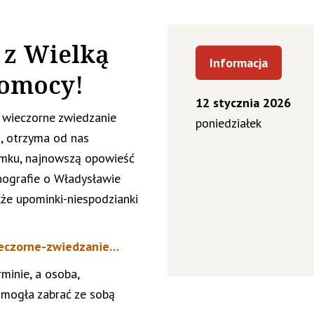
 z Wielką
Informacja
Pomocy!
12 stycznia 2026
 wieczorne zwiedzanie
poniedziałek
, otrzyma od nas
amku, najnowszą opowieść
onografie o Władysławie
kże upominki-niespodzianki
ieczorne-zwiedzanie…
minie, a osoba,
 mogła zabrać ze sobą