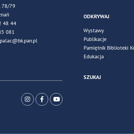
k 78/79
znań
ODKRYWAJ
2 48 44
Wystawy
85 081
Publikacje
.palac@bk.pan.pl
Pamiętnik Biblioteki K
Edukacja
SZUKAJ