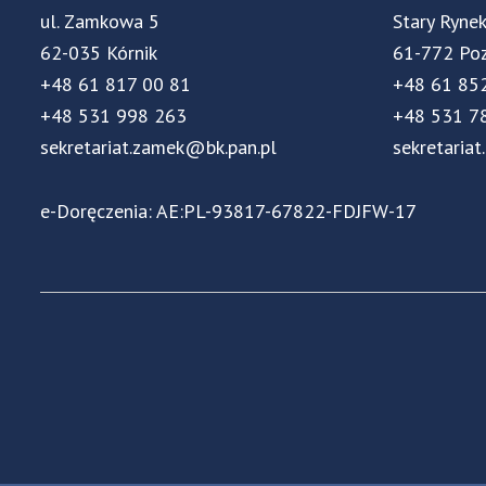
ul. Zamkowa 5
Stary Ryne
62-035 Kórnik
61-772 Po
+48 61 817 00 81
+48 61 85
+48 531 998 263
+48 531 7
sekretariat.zamek@bk.pan.pl
sekretariat
e-Doręczenia: AE:PL-93817-67822-FDJFW-17