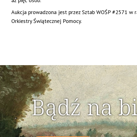
aż pięć osób.
Aukcja prowadzona jest przez Sztab WOŚP #2571 w ra
Orkiestry Świątecznej Pomocy.
Bądź na b