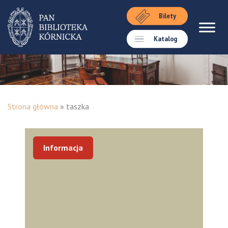
Bilety
Katalog
Strona główna
»
taszka
Informacja