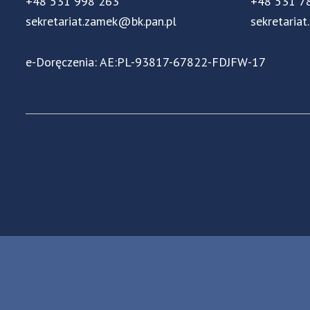
+48 531 998 263
+48 531 7
sekretariat.zamek@bk.pan.pl
sekretariat
e-Doręczenia: AE:PL-93817-67822-FDJFW-17