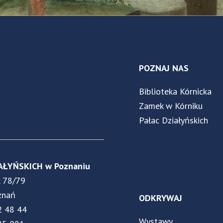
POZNAJ NAS
Biblioteka Kórnicka
Zamek w Kórniku
Pałac Działyńskich
AŁYŃSKICH w Poznaniu
k 78/79
znań
ODKRYWAJ
2 48 44
Wystawy