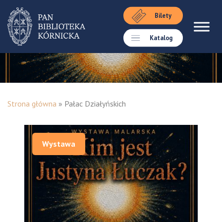
Bilety
Katalog
Strona główna
»
Pałac Działyńskich
Wystawa