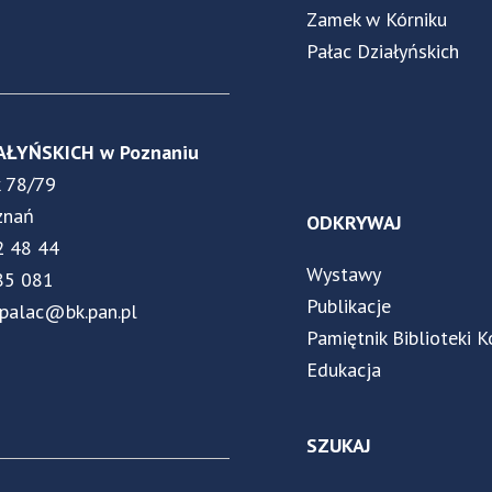
Zamek w Kórniku
Pałac Działyńskich
AŁYŃSKICH w Poznaniu
k 78/79
znań
ODKRYWAJ
2 48 44
Wystawy
85 081
Publikacje
.palac@bk.pan.pl
Pamiętnik Biblioteki K
Edukacja
SZUKAJ