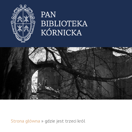
Strona główna
»
gdzie jest trzeci król