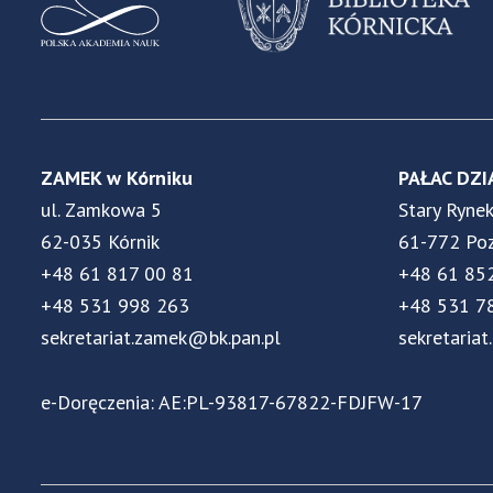
ZAMEK w Kórniku
PAŁAC DZI
ul. Zamkowa 5
Stary Ryne
62-035 Kórnik
61-772 Po
+48 61 817 00 81
+48 61 85
+48 531 998 263
+48 531 7
sekretariat.zamek@bk.pan.pl
sekretariat
e-Doręczenia: AE:PL-93817-67822-FDJFW-17