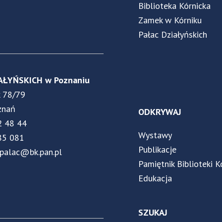
Biblioteka Kórnicka
Zamek w Kórniku
Pałac Działyńskich
AŁYŃSKICH w Poznaniu
k 78/79
znań
ODKRYWAJ
2 48 44
Wystawy
85 081
Publikacje
.palac@bk.pan.pl
Pamiętnik Biblioteki K
Edukacja
SZUKAJ