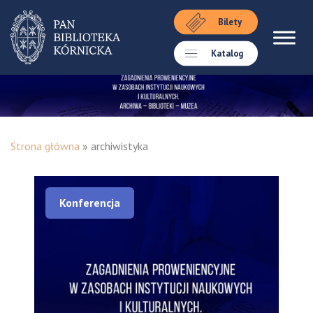
Bilety
Katalog
Strona główna
»
archiwistyka
Konferencja