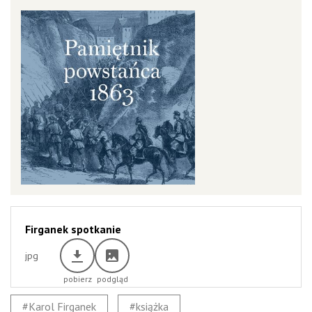
Firganek spotkanie
jpg
Karol Firganek
książka