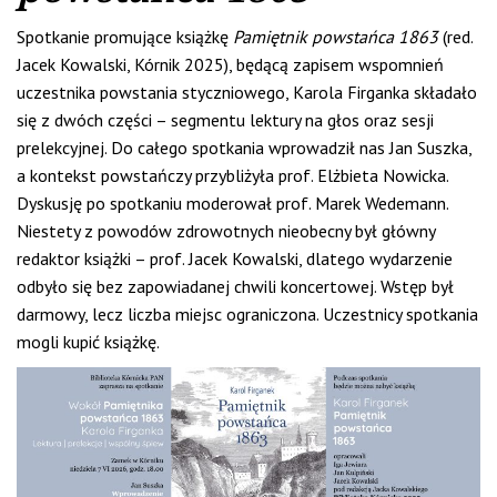
Spotkanie promujące książkę
Pamiętnik
powstańca 1863
(red.
Jacek Kowalski, Kórnik 2025), będącą zapisem wspomnień
uczestnika powstania styczniowego, Karola Firganka składało
się z dwóch części – segmentu lektury na głos oraz sesji
prelekcyjnej. Do całego spotkania wprowadził nas Jan Suszka,
a kontekst powstańczy przybliżyła prof. Elżbieta Nowicka.
Dyskusję po spotkaniu moderował prof. Marek Wedemann.
Niestety z powodów zdrowotnych nieobecny był główny
redaktor książki – prof. Jacek Kowalski, dlatego wydarzenie
odbyło się bez zapowiadanej chwili koncertowej. Wstęp był
darmowy, lecz liczba miejsc ograniczona. Uczestnicy spotkania
mogli kupić książkę.