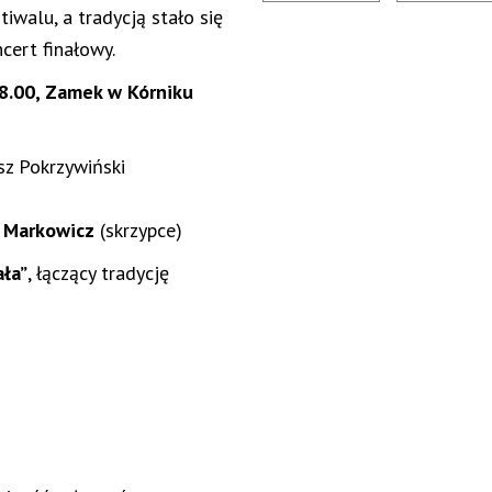
iwalu, a tradycją stało się
ert finałowy.
18.00, Zamek w Kórniku
sz Pokrzywiński
 Markowicz
(skrzypce)
ała”
, łączący tradycję