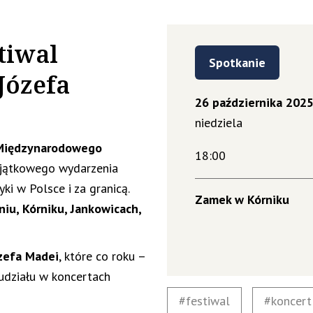
tiwal
Spotkanie
Józefa
26 października 202
niedziela
 Międzynarodowego
18:00
jątkowego wydarzenia
i w Polsce i za granicą.
Zamek w Kórniku
iu, Kórniku, Jankowicach,
zefa Madei
, które co roku –
 udziału w koncertach
festiwal
koncert