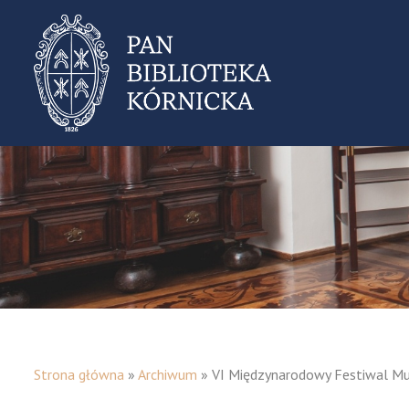
Strona główna
»
Archiwum
»
VI Międzynarodowy Festiwal Muz