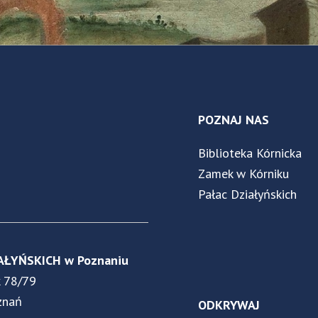
POZNAJ NAS
Biblioteka Kórnicka
Zamek w Kórniku
Pałac Działyńskich
AŁYŃSKICH w Poznaniu
k 78/79
znań
ODKRYWAJ