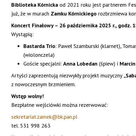
Biblioteka Kórnicka
od 2021 roku jest partnerem Fest
już, że w murach
Zamku Kórnickiego
rozbrzmiewa konc
Koncert Finałowy – 26 października 2025 r., godz. 
Wystąpią:
Bastarda Trio
: Paweł Szamburski (klarnet), Toma
(wiolonczela)
Goście specjalni:
Anna Lobedan
(śpiew) i
Marcin
Artyści zaprezentują niezwykły projekt muzyczny
„Sab
z nowoczesnym brzmieniem.
Wstęp wolny!
Bezpłatne wejściówki można rezerwować:
sekretariat.zamek@bk.pan.pl
tel. 531 998 263