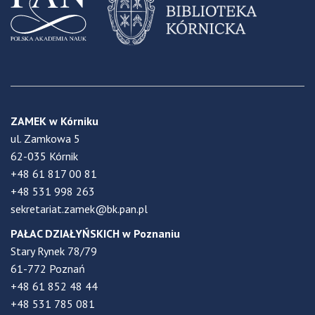
ZAMEK w Kórniku
ul. Zamkowa 5
62-035 Kórnik
+48 61 817 00 81
+48 531 998 263
sekretariat.zamek@bk.pan.pl
PAŁAC DZIAŁYŃSKICH w Poznaniu
Stary Rynek 78/79
61-772 Poznań
+48 61 852 48 44
+48 531 785 081