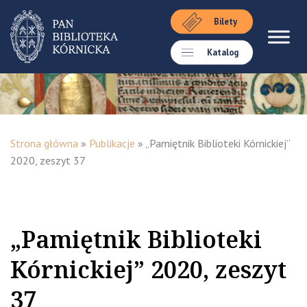
Bilety
Katalog
Strona główna
»
Publikacje
»
„Pamiętnik Biblioteki Kórnickiej”
2020, zeszyt 37
„Pamiętnik Biblioteki
Kórnickiej” 2020, zeszyt
37