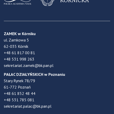
ZAMEK w Kórniku
ul. Zamkowa 5
62-035 Kórnik
+48 61 817 00 81
+48 531 998 263
sekretariat.zamek@bk.pan.pl
PAŁAC DZIAŁYŃSKICH w Poznaniu
Stary Rynek 78/79
61-772 Poznań
+48 61 852 48 44
+48 531 785 081
sekretariat.palac@bk.pan.pl