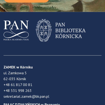
ZAMEK w Kórniku
ul. Zamkowa 5
62-035 Kórnik
+48 61 817 00 81
+48 531 998 263
sekretariat.zamek@bk.pan.pl
PAŁAC DZIAŁYŃSKICH w Poznaniu