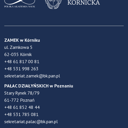
ZAMEK w Kórniku
ul. Zamkowa 5
62-035 Kórnik
+48 61 817 00 81
+48 531 998 263
sekretariat.zamek@bk.pan.pl
PAŁAC DZIAŁYŃSKICH w Poznaniu
Stary Rynek 78/79
61-772 Poznań
+48 61 852 48 44
+48 531 785 081
sekretariat.palac@bk.pan.pl