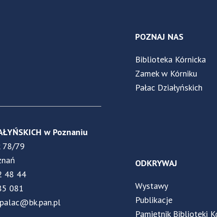
POZNAJ NAS
Biblioteka Kórnicka
Zamek w Kórniku
Pałac Działyńskich
AŁYŃSKICH w Poznaniu
k 78/79
znań
ODKRYWAJ
2 48 44
Wystawy
85 081
Publikacje
.palac@bk.pan.pl
Pamiętnik Biblioteki K