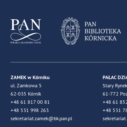
ZAMEK w Kórniku
PAŁAC DZI
ul. Zamkowa 5
Stary Ryne
62-035 Kórnik
61-772 Po
+48 61 817 00 81
+48 61 85
+48 531 998 263
+48 531 7
sekretariat.zamek@bk.pan.pl
sekretariat