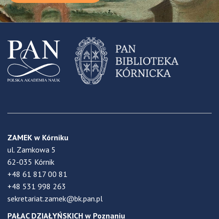
ZAMEK w Kórniku
ul. Zamkowa 5
62-035 Kórnik
+48 61 817 00 81
+48 531 998 263
sekretariat.zamek@bk.pan.pl
PAŁAC DZIAŁYŃSKICH w Poznaniu