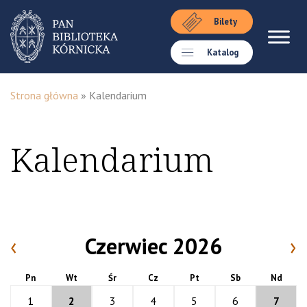
Bilety
Katalog
Strona główna
»
Kalendarium
Kalendarium
‹
Czerwiec 2026
›
Pn
Wt
Śr
Cz
Pt
Sb
Nd
1
2
3
4
5
6
7