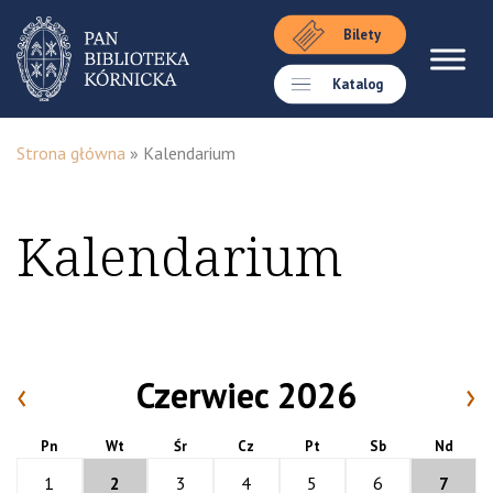
Bilety
Katalog
Strona główna
»
Kalendarium
Kalendarium
‹
Czerwiec 2026
›
Pn
Wt
Śr
Cz
Pt
Sb
Nd
1
2
3
4
5
6
7