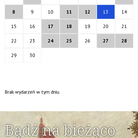
8
9
10
11
12
13
14
15
16
17
18
19
20
21
22
23
24
25
26
27
28
29
30
Brak wydarzeń w tym dniu.
Bądź na bieżąco